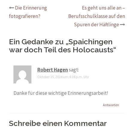
Beitrags-
Die Erinnerung
Es geht uns alle an –
fotografieren?
Berufsschulklasse auf den
Navigation
Spuren der Häftlinge
Ein Gedanke zu „
Spaichingen
war doch Teil des Holocausts
“
Robert Hagen
sagt:
Oktober 15, 2024 um 4:18 p.m. Uhr
Danke für diese wichtige Erinnerungsarbeit!
Antworten
Schreibe einen Kommentar