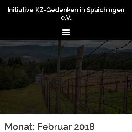
Springe
Initiative KZ-Gedenken in Spaichingen
zum
e.V.
Inhalt
Monat:
Februar 2018